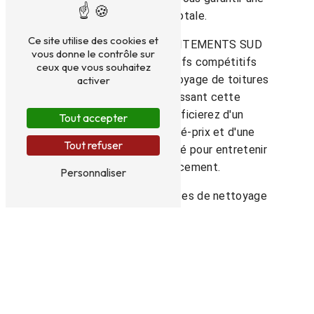
satisfaction totale.
Ce site utilise des cookies et
ATSO ASSISTANCE TRAITEMENTS SUD
vous donne le contrôle sur
OUEST propose des tarifs compétitifs
ceux que vous souhaitez
pour ses services de nettoyage de toitures
activer
à Bergerac. En choisissant cette
entreprise, vous bénéficierez d'un
Tout accepter
excellent rapport qualité-prix et d'une
Tout refuser
prestation de haute qualité pour entretenir
votre toit efficacement.
Personnaliser
Pour bénéficier des services de nettoyage
de toitures à Bergerac, contactez ATSO
ASSISTANCE TRAITEMENTS SUD OUEST
au 06 15 93 51 14. Faites confiance à des
professionnels expérimentés pour prendre
soin de votre toit et lui offrir une seconde
jeunesse.