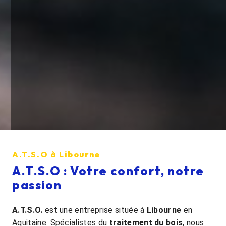
A.T.S.O à Libourne
A.T.S.O
: Votre confort, notre
passion
A.T.S.O.
est une entreprise située à
Libourne
en
Aquitaine. Spécialistes du
traitement du bois
, nous