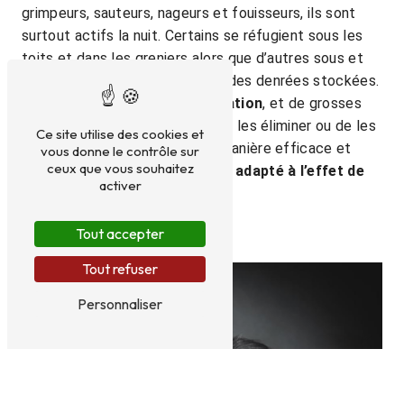
grimpeurs, sauteurs, nageurs et fouisseurs, ils sont
surtout actifs la nuit. Certains se réfugient sous les
toits et dans les greniers alors que d’autres sous et
dans les bâtiments et proches des denrées stockées.
Afin d ‘
empêcher leur prolifération
, et de grosses
dégradations, il est impératif de les éliminer ou de les
Ce site utilise des cookies et
éloigner. Nous intervenons de manière efficace et
vous donne le contrôle sur
ceux que vous souhaitez
mettons en place
un dispositif adapté à l’effet de
activer
protéger vos locaux
.
Tout accepter
Tout refuser
Personnaliser