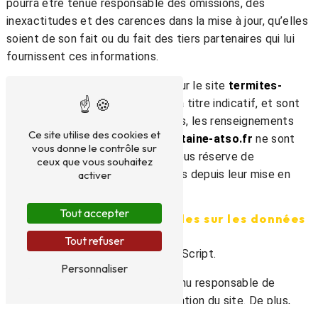
pourra être tenue responsable des omissions, des
inexactitudes et des carences dans la mise à jour, qu’elles
soient de son fait ou du fait des tiers partenaires qui lui
fournissent ces informations.
Tous les informations indiquées sur le site
termites-
aquitaine-atso.fr
sont données à titre indicatif, et sont
susceptibles d’évoluer. Par ailleurs, les renseignements
Ce site utilise des cookies et
figurant sur le site
termites-aquitaine-atso.fr
ne sont
vous donne le contrôle sur
pas exhaustifs. Ils sont donnés sous réserve de
ceux que vous souhaitez
modifications ayant été apportées depuis leur mise en
activer
ligne.
Tout accepter
4. Limitations contractuelles sur les données
techniques.
Tout refuser
Le site utilise la technologie JavaScript.
Personnaliser
Le site Internet ne pourra être tenu responsable de
dommages matériels liés à l’utilisation du site. De plus,