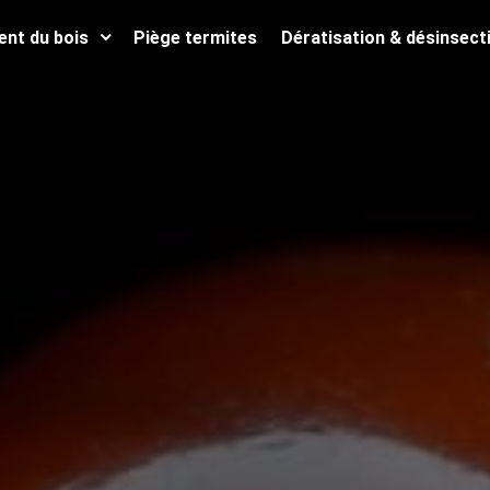
ent du bois
Piège termites
Dératisation & désinsect