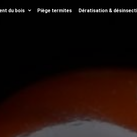
ent du bois
Piège termites
Dératisation & désinsect