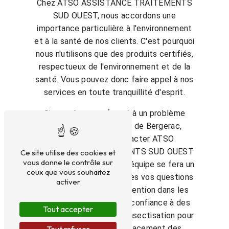
Chez ATSO ASSISTANCE TRAITEMENTS
SUD OUEST, nous accordons une
importance particulière à l'environnement
et à la santé de nos clients. C'est pourquoi
nous n'utilisons que des produits certifiés,
respectueux de l'environnement et de la
santé. Vous pouvez donc faire appel à nos
services en toute tranquillité d'esprit.
Si vous êtes confronté à un problème
d'insectes dans la ville de Bergerac,
n'hésitez pas à contacter ATSO
ASSISTANCE TRAITEMENTS SUD OUEST
Ce site utilise des cookies et
vous donne le contrôle sur
au 06 15 93 51 14. Notre équipe se fera un
ceux que vous souhaitez
plaisir de répondre à toutes vos questions
activer
et de planifier une intervention dans les
plus brefs délais. Faites confiance à des
Tout accepter
professionnels de la désinsectisation pour
vous débarrasser efficacement des