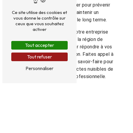
également un suivi régulier pour prévenir
toute récidive et maintenir un
Ce site utilise des cookies et
vous donne le contrôle sur
environnement sain sur le long terme.
ceux que vous souhaitez
activer
Implantée à Libourne, notre entreprise
intervient dans toute la région de
Tout accepter
Montpon-Ménestérol pour répondre à vos
besoins de désinsectisation. Faites appel à
Tout refuser
notre expertise et à notre savoir-faire pour
Personnaliser
vous débarrasser des insectes nuisibles de
manière efficace et professionnelle.
N'hésitez pas à nous contacter au 06 15 93
51 14 pour bénéficier de nos services de
désinsectisation de qualité à Montpon-
Ménestérol. ATSO ASSISTANCE
TRAITEMENTS SUD OUEST, votre
partenaire pour un environnement sain et