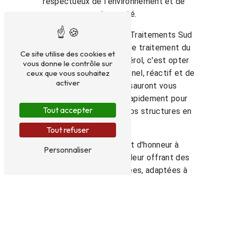
respectueux de l'environnement et de
votre santé.
Choisir ATSO Assistance Traitements Sud
Ouest pour vos besoins de traitement du
Ce site utilise des cookies et
bois à Montpon-Ménestérol, c'est opter
vous donne le contrôle sur
ceux que vous souhaitez
pour un service professionnel, réactif et de
activer
qualité. Nos experts sauront vous
conseiller et intervenir rapidement pour
Tout accepter
protéger efficacement vos structures en
bois.
Tout refuser
Nous mettons un point d'honneur à
Personnaliser
satisfaire nos clients en leur offrant des
prestations personnalisées, adaptées à
leurs besoins spécifiques. Faites confiance
à notre expertise pour garantir la pérennité
et la beauté de vos ouvrages en bois.