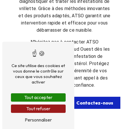
diagnostiquer et traiter les infestations de
vrillette. Grâce à des méthodes innovantes
et des produits adaptés, ATSO garantit une
intervention rapide et efficace pour vous
débarrasser de ce nuisible.
N'hésitez pas à contacter ATSO
Assistance Traitements Sud Ouest dès les
premiers signes d'une infestation de
vrillette à Montpon-ménestérol. Protégez
Ce site utilise des cookies et
vos biens et assurez la pérennité de vos
vous donne le contrôle sur
ceux que vous souhaitez
structures en bois en faisant appel à des
activer
professionnels de confiance.
Tout accepter
En savoir plus
Contactez-nous
Tout refuser
Personnaliser