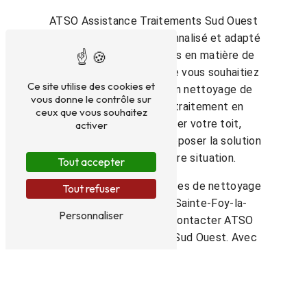
ATSO Assistance Traitements Sud Ouest
propose un service personnalisé et adapté
à vos besoins spécifiques en matière de
nettoyage de toiture. Que vous souhaitiez
Ce site utilise des cookies et
simplement effectuer un nettoyage de
vous donne le contrôle sur
surface ou réaliser un traitement en
ceux que vous souhaitez
profondeur pour rénover votre toit,
activer
l'entreprise saura vous proposer la solution
la plus adaptée à votre situation.
Tout accepter
Pour bénéficier des services de nettoyage
Tout refuser
de toiture de qualité à Sainte-Foy-la-
Personnaliser
Grande, n'hésitez pas à contacter ATSO
Assistance Traitements Sud Ouest. Avec
son expérience et son professionnalisme,
l'entreprise saura prendre en charge votre
projet de nettoyage de toit dans les
meilleures conditions, pour un résultat à la