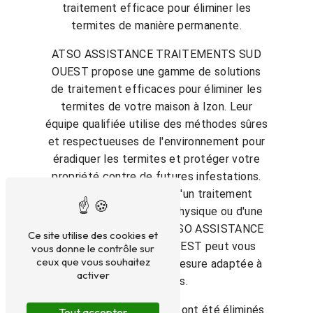
traitement efficace pour éliminer les
termites de manière permanente.
ATSO ASSISTANCE TRAITEMENTS SUD
OUEST propose une gamme de solutions
de traitement efficaces pour éliminer les
termites de votre maison à Izon. Leur
équipe qualifiée utilise des méthodes sûres
et respectueuses de l'environnement pour
éradiquer les termites et protéger votre
propriété contre de futures infestations.
Que vous ayez besoin d'un traitement
chimique, d'une barrière physique ou d'une
surveillance continue, ATSO ASSISTANCE
Ce site utilise des cookies et
TRAITEMENTS SUD OUEST peut vous
vous donne le contrôle sur
ceux que vous souhaitez
fournir une solution sur mesure adaptée à
activer
vos besoins.
Une fois que les termites ont été éliminés
Tout accepter