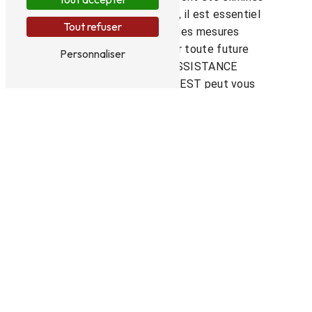
de votre propriété à Izon, il est essentiel
Tout refuser
de mettre en place des mesures
préventives pour éviter toute future
Personnaliser
infestation. ATSO ASSISTANCE
TRAITEMENTS SUD OUEST peut vous
conseiller sur les meilleures pratiques pour
maintenir votre maison protégée contre les
termites, telles que l'inspection régulière,
le traitement du bois et la correction des
problèmes d'humidité.
Contactez ATSO ASSISTANCE
TRAITEMENTS SUD OUEST dès aujourd'hui
pour bénéficier de leur expertise en
matière de traitement des termites à Izon.
Protégez votre maison et votre famille
contre les dommages causés par les
termites en faisant appel aux