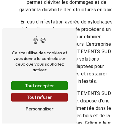
permet d'éviter les dommages et de
garantir la durabilité des structures en bois.
En cas d'infestation avérée de xylophages
à Izon, il est nécessaire de procéder à un
traitement curatif pour éliminer
efficacement ces ravageurs. L'entreprise
ATSO ASSISTANCE TRAITEMENTS SUD
Ce site utilise des cookies et
vous donne le contrôle sur
OUEST propose des solutions
ceux que vous souhaitez
professionnelles et adaptées pour
activer
éradiquer les xylophages et restaurer
l'intégrité des bois infestés.
Tout accepter
ATSO ASSISTANCE TRAITEMENTS SUD
Tout refuser
OUEST, située à Libourne, dispose d'une
équipe qualifiée et expérimentée dans le
Personnaliser
domaine du traitement des bois et de la
lutte contre les xylophages. Grâce à leur
savoir-faire et à l'utilisation de techniques