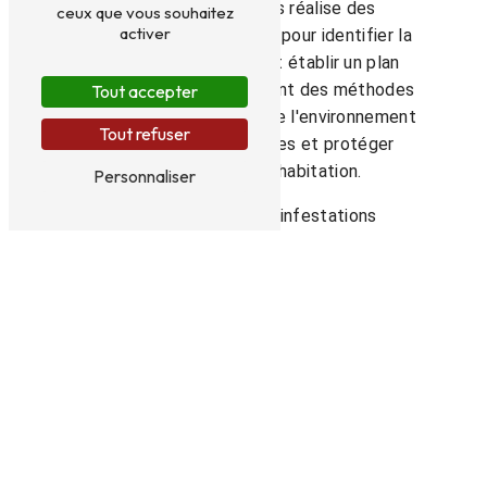
Leur équipe d'experts réalise des
ceux que vous souhaitez
activer
inspections approfondies pour identifier la
présence de termites et établir un plan
d'action adapté. Ils utilisent des méthodes
Tout accepter
sûres et respectueuses de l'environnement
Tout refuser
pour éliminer les termites et protéger
durablement votre habitation.
Personnaliser
En plus de traiter les infestations
existantes, ATSO Assistance Traitements
Sud Ouest propose des solutions
préventives pour éviter toute nouvelle
intrusion de termites. Leur expertise en
matière de protection contre les termites
permet aux propriétaires de maisons à
Langon de dormir sur leurs deux oreilles, en
sachant que leur bien est entre de bonnes
mains.